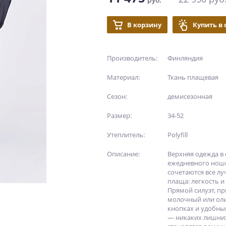
В корзину
Купить в
Производитель:
Финляндия
Материал:
Ткань плащевая
Сезон:
демисезонная
Размер:
34-52
Утеплитель:
Polyfill
Описание:
Верхняя одежда в 
ежедневного ноше
сочетаются все л
плаща: легкость 
Прямой силуэт, п
молочный или оли
кнопках и удобны
— никаких лишни