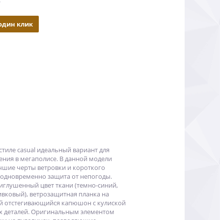
 один клик
стиле casual идеальный вариант для
ния в мегаполисе. В данной модели
учшие черты ветровки и короткого
и одновременно защита от непогоды.
риглушенный цвет ткани (темно-синий,
вковый), ветрозащитная планка на
й отстегивающийся капюшон с кулиской
х деталей. Оригинальным элементом