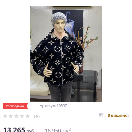
Артикул: 10397
Распродажа
В вишлист
( 0 )
13 265
18 950
руб.
руб.