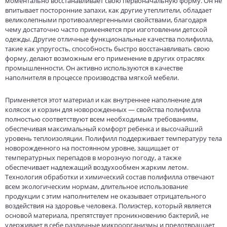
моментально восстанавливает свою первоначальную форму. Он не
впитывает посторонние запахи, как другие утеплители, обладает
великолепными противоаллергенными свойствами, благодаря
чему достаточно часто применяется при изготовлении детской
одежды. Другие отличные функциональные качества полифилла,
такие как упругость, способность быстро восстанавливать свою
форму, делают возможным его применение в других отраслях
промышленности. Он активно используются в качестве
наполнителя в процессе производства мягкой мебели.
Применяется этот материал и как внутреннее наполнение для
колясок и корзин для новорожденных — свойства полифилла
полностью соответствуют всем необходимым требованиям,
обеспечивая максимальный комфорт ребенка и высочайший
уровень теплоизоляции. Полифилл поддерживает температуру тела
новорожденного на постоянном уровне, защищает от
температурных перепадов в морозную погоду, а также
обеспечивает надлежащий воздухообмен жарким летом.
Технология обработки и химический состав полифилла отвечают
всем экологическим нормам, длительное использование
продукции с этим наполнителем не оказывает отрицательного
воздействия на здоровье человека. Полиэстер, который является
основой материала, препятствует проникновению бактерий, не
удерживает в себе различные микроорганизмы и предотвращает